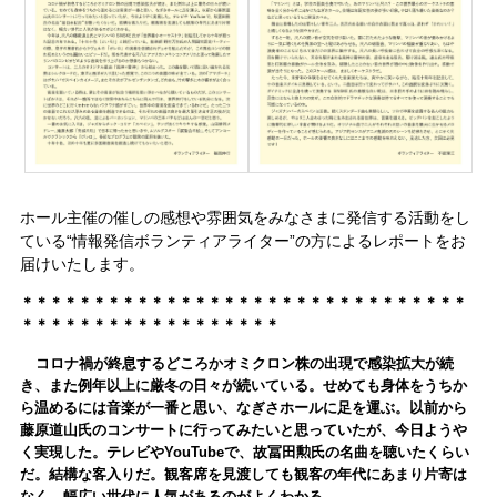
ホール主催の催しの感想や雰囲気をみなさまに発信する活動をし
ている“情報発信ボランティアライター”の方によるレポートをお
届けいたします。
＊＊＊＊＊＊＊＊＊＊＊＊＊＊＊＊＊＊＊＊＊＊＊＊＊＊＊＊＊＊＊
＊＊＊＊＊＊＊＊＊＊＊＊＊＊＊＊＊＊
コロナ禍が終息するどころかオミクロン株の出現で感染拡大が続
き、また例年以上に厳冬の日々が続いている。せめても身体をうちか
ら温めるには音楽が一番と思い、なぎさホールに足を運ぶ。以前から
藤原道山氏のコンサートに行ってみたいと思っていたが、今日ようや
く実現した。テレビやYouTubeで、故冨田勲氏の名曲を聴いたくらい
だ。結構な客入りだ。観客席を見渡しても観客の年代にあまり片寄は
なく、幅広い世代に人気があるのがよくわか
る。