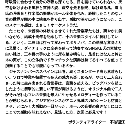
呼吸音に合わせて自分の呼吸も深くなる。目を開けていられない、天
空を駆けまわる風神と雷神の姿、虚空を走る稲光、駆け巡る風。道山
氏の呼吸音と打楽器の振動がホール全体を包み、経験したことのない
音の世界が頭の中に映像を作り出す。感動で涙が出そうになった。こ
のスケール感は、まさしくオーケストラだ。
たった今、未曽有の体験をさせてくれた音楽家たちは、爽やかに笑
いながら、結成十周年を記念して、十の音楽スタイルに挑戦してい
る、という。二曲目は打って変わってボサノバ、この洒脱な変身ぶり
に又驚く。ダイナミックに全身を使って演奏するSINSKE氏の素敵な
白い靴は、三本目の手のように床を踏み鳴らし、足首にはなんと鈴と
木の実が。この立体的でドラマチックな演奏は持てるすべてを使って
演奏することでも可能になっているのか。
ジャズナンバーのスペインは圧巻。続くスタンダード曲も素晴らし
い。ソロで神業を披露する各人の魅力も楽しめるが、やはり二人合わ
さった時に生み出される音世界は、言葉を超える。ビッグバンを起こ
したように衝撃的に新しい宇宙が開けるようだ。オリジナル曲で二人
がそれぞれお互いの音楽を最大に生かせるメロディーを作っているこ
とが感じられる。アジア的センスがアニメ鬼滅の刃のシーンも彷彿と
させ、とにかく大感動の一日だった。ホールの音響の良さなしにはこ
こまでの感動を味わえない。見逃した方、次回は必見です！
ボランティアライター 不破理江