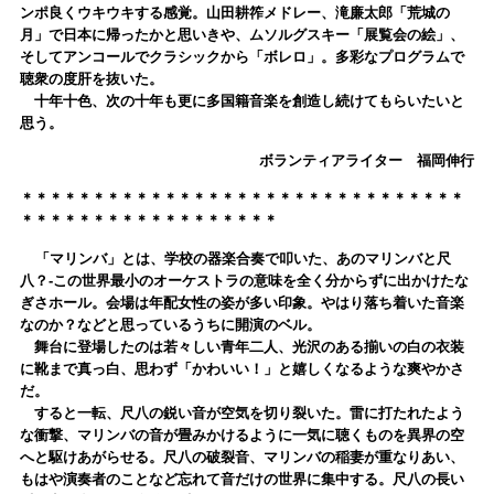
ンポ良くウキウキする感覚。山田耕筰メドレー、滝廉太郎「荒城の
月」で日本に帰ったかと思いきや、ムソルグスキー「展覧会の絵」、
そしてアンコールでクラシックから「ボレロ」。多彩なプログラムで
聴衆の度肝を抜いた。
十年十色、次の十年も更に多国籍音楽を創造し続けてもらいたいと
思う。
ボランティアライター 福岡伸行
＊＊＊＊＊＊＊＊＊＊＊＊＊＊＊＊＊＊＊＊＊＊＊＊＊＊＊＊＊＊＊
＊＊＊＊＊＊＊＊＊＊＊＊＊＊＊＊＊＊
「マリンバ」とは、学校の器楽合奏で叩いた、あのマリンバと尺
八？‐この世界最小のオーケストラの意味を全く分からずに出かけたな
ぎさホール。会場は年配女性の姿が多い印象。やはり落ち着いた音楽
なのか？などと思っているうちに開演のベル。
舞台に登場したのは若々しい青年二人、光沢のある揃いの白の衣装
に靴まで真っ白、思わず「かわいい！」と嬉しくなるような爽やかさ
だ。
すると一転、尺八の鋭い音が空気を切り裂いた。雷に打たれたよう
な衝撃、マリンバの音が畳みかけるように一気に聴くものを異界の空
へと駆けあがらせる。尺八の破裂音、マリンバの稲妻が重なりあい、
もはや演奏者のことなど忘れて音だけの世界に集中する。尺八の長い