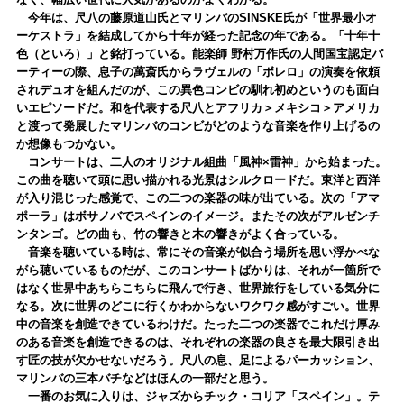
今年は、尺八の藤原道山氏とマリンバのSINSKE氏が「世界最小オ
ーケストラ」を結成してから十年が経った記念の年である。「十年十
色（といろ）」と銘打っている。能楽師 野村万作氏の人間国宝認定パ
ーティーの際、息子の萬斎氏からラヴェルの「ボレロ」の演奏を依頼
されデュオを組んだのが、この異色コンビの馴れ初めというのも面白
いエピソードだ。和を代表する尺八とアフリカ＞メキシコ＞アメリカ
と渡って発展したマリンバのコンビがどのような音楽を作り上げるの
か想像もつかない。
コンサートは、二人のオリジナル組曲「風神×雷神」から始まった。
この曲を聴いて頭に思い描かれる光景はシルクロードだ。東洋と西洋
が入り混じった感覚で、この二つの楽器の味が出ている。次の「アマ
ポーラ」はボサノバでスペインのイメージ。またその次がアルゼンチ
ンタンゴ。どの曲も、竹の響きと木の響きがよく合っている。
音楽を聴いている時は、常にその音楽が似合う場所を思い浮かべな
がら聴いているものだが、このコンサートばかりは、それが一箇所で
はなく世界中あちらこちらに飛んで行き、世界旅行をしている気分に
なる。次に世界のどこに行くかわからないワクワク感がすごい。世界
中の音楽を創造できているわけだ。たった二つの楽器でこれだけ厚み
のある音楽を創造できるのは、それぞれの楽器の良さを最大限引き出
す匠の技が欠かせないだろう。尺八の息、足によるパーカッション、
マリンバの三本バチなどはほんの一部だと思う。
一番のお気に入りは、ジャズからチック・コリア「スペイン」。テ