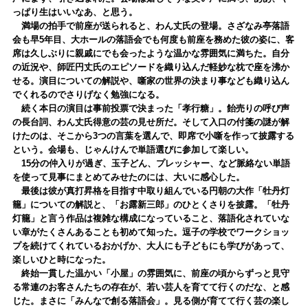
っぱり生はいいなあ、と思う。
満場の拍手で前座が送られると、わん丈氏の登場。さざなみ亭落語
会も早5年目、大ホールの落語会でも何度も前座を務めた彼の姿に、客
席は久しぶりに親戚にでも会ったような温かな雰囲気に満ちた。自分
の近況や、師匠円丈氏のエピソードを織り込んだ軽妙な枕で座を沸か
せる。演目についての解説や、噺家の世界の決まり事なども織り込ん
でくれるのでさりげなく勉強になる。
続く本日の演目は事前投票で決まった「孝行糖」。飴売りの呼び声
の長台詞、わん丈氏得意の芸の見せ所だ。そして入口の付箋の謎が解
けたのは、そこから3つの言葉を選んで、即席で小噺を作って披露する
という。会場も、じゃんけんで単語選びに参加して楽しい。
15分の仲入りが過ぎ、玉子どん、プレッシャー、など脈絡ない単語
を使って見事にまとめてみせたのには、大いに感心した。
最後は彼が真打昇格を目指す中取り組んでいる円朝の大作「牡丹灯
籠」についての解説と、「お露新三郎」のひとくさりを披露。「牡丹
灯籠」と言う作品は複雑な構成になっていること、落語化されていな
い章がたくさんあることも初めて知った。逗子の学校でワークショッ
プを続けてくれているおかげか、大人にも子どもにも学びがあって、
楽しいひと時になった。
終始一貫した温かい「小屋」の雰囲気に、前座の頃からずっと見守
る常連のお客さんたちの存在が、若い芸人を育てて行くのだな、と感
じた。まさに「みんなで創る落語会」。見る側が育てて行く芸の楽し