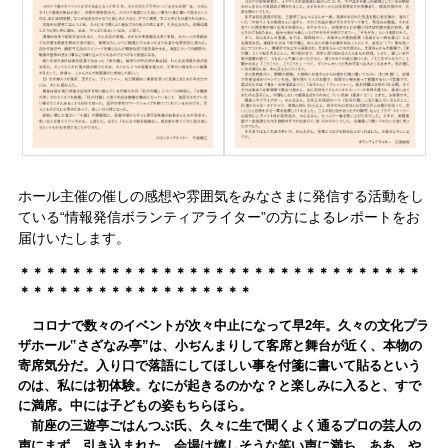
ホール主催の催しの感想や雰囲気をみなさまに発信する活動をし
ている“情報発信ボランティアライター”の方によるレポートをお
届けいたします。
＊＊＊＊＊＊＊＊＊＊＊＊＊＊＊＊＊＊＊＊＊＊＊＊＊＊＊＊＊＊＊
＊＊＊＊＊＊＊＊＊＊＊＊＊＊＊＊＊＊
コロナで数々のイベントが次々中止になって早2年。久々の文化プラ
ザホール‟さざなみ亭”は、小ぢんまりして客席と舞台が近く、本物の
寄席気分だ。入り口で落語にしてほしい事を付箋に書いて貼るという
のは、私には初体験。なにが起きるのかな？と楽しみに入ると、すで
に満席。中には子どもの姿もちらほら。
前座の三遊亭ごはんつぶ氏、久々に生で聞くよく通るプロの芸人の
声にまず、引き込まれた。会場は嬉しそうな笑い声に満ち、ああ、や