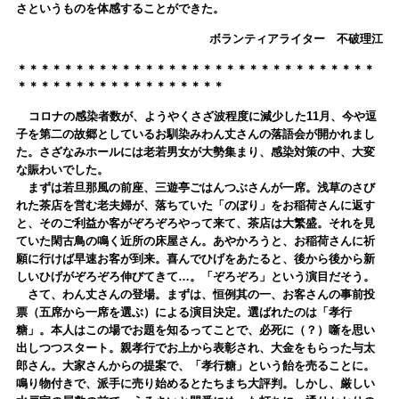
さというものを体感することができた。
ボランティアライター 不破理江
＊＊＊＊＊＊＊＊＊＊＊＊＊＊＊＊＊＊＊＊＊＊＊＊＊＊＊＊＊＊＊
＊＊＊＊＊＊＊＊＊＊＊＊＊＊＊＊＊＊
コロナの感染者数が、ようやくさざ波程度に減少した11月、今や逗
子を第二の故郷としているお馴染みわん丈さんの落語会が開かれまし
た。さざなみホールには老若男女が大勢集まり、感染対策の中、大変
な賑わいでした。
まずは若旦那風の前座、三遊亭ごはんつぶさんが一席。浅草のさび
れた茶店を営む老夫婦が、落ちていた「のぼり」をお稲荷さんに返す
と、そのご利益か客がぞろぞろやって来て、茶店は大繁盛。それを見
ていた閑古鳥の鳴く近所の床屋さん。あやかろうと、お稲荷さんに祈
願に行けば早速お客が到来。喜んでひげをあたると、後から後から新
しいひげがぞろぞろ伸びてきて…。「ぞろぞろ」という演目だそう。
さて、わん丈さんの登場。まずは、恒例其の一、お客さんの事前投
票（五席から一席を選ぶ）による演目決定。選ばれたのは「孝行
糖」。本人はこの場でお題を知るってことで、必死に（？）噺を思い
出しつつスタート。親孝行でお上から表彰され、大金をもらった与太
郎さん。大家さんからの提案で、「孝行糖」という飴を売ることに。
鳴り物付きで、派手に売り始めるとたちまち大評判。しかし、厳しい