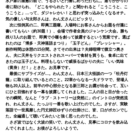
水戸家の屋敷の前で、うるさいと門番にめった打ちに。通りかかりの
者に助けられ、「どこをやられた？」と聞かれると「こうこうと、こ
うこうと」…って、ダジャレかい！と思わず突っ込みたくなるオチ。
気の優しい与太郎さんは、わん丈さんにピッタリ。
次に恒例其の二、即興三題噺。入場時にお客さんからお題を付箋に
書いてもらい（約30題！）、会場で作者全員のジャンケン大会。勝ち
残り3人のお題で、即興で小噺を創って披露するという荒業です。選ば
れたのは「博多・天神落語まつり」「玉子どん」「プレッシャー」。
創作時間は休憩の15分間。さてその出来は？夫婦喧嘩で腹立つ奥さ
ん、夫に天丼をリクエストされスーパーで食材を買うも、食卓に出て
きたのは玉子どん。料理もしないで威張るばかりの夫に「いい気味
（黄身）だ！」ときた。お見事です。
最後にサプライズが…。わん丈さん、日本三大怪談の一つ「牡丹灯
籠」に取り組んでいるとのこと。22章からなる一大ドラマで、登場人
物も20人以上。前半の中心部分となる新三郎とお露が出会って、互い
にひと目惚れする一幕を披露してくれました。二人の目と目が合った
その瞬間、なんと「ラブ・ストーリーは突然に」のイントロが突然流
れ、わん丈さん、たっぷり一番を歌い上げたのでした。さすが、実験
落語で一世風靡した円丈師匠ゆずりの仕掛けに、皆、口がポカンでし
た。全編通して聴いてみたいと強く思ったのでした。
さざ波ではなく大波の笑いで、わん丈さん、見事にコロナを飲み込
んでくれました。お後がよろしいようで。