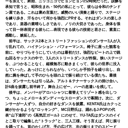
ーを加えて、終始、ニッコニコでピョンピョンの2時間だった。誤解を
承知で言うと、昭和生まれ・50代の私にとって、彼らは令和のチンド
ン屋である。これは褒め言葉だ。威勢のいい演奏と踊りで、ステージ
を練り歩き、汗をかいて何かを強烈にPRする。それはダンスの楽しさ
であり、楽器の素晴らしさであり、ノリの大切さであった。身体を張
って目一杯表現する彼らに…表現できる彼らの技術と若さに、素直に
感動し、嫉妬した。
前半は、サックス2本とストリートファッションのダンサー3人が入
り乱れての、ハイテンション・パフォーマンス。椅子に座った観客を
前に、やりづらそうにしていたのは最初だけ。強烈なビートの上で跳
ね回るサックスの中で、3人のストリートダンスが炸裂。狭いステージ
を、ぶつかることなく、縦横無尽に動きまくって、彼らの世界に没入
していった。あっけにとられながら、いつしか手拍子を繰り出し、自
然に腕を伸ばして手のひらを頭の上で振り続けている僕たち。最後
は、ダンサーたちは引っ込み、アルト＆テナーサックスの掛け合い。
計6曲を披露し前半終了。舞台上にゼー、ハーの息遣いを残して。
後半は、メンバーがアロハシャツに着替えてリゾート感を出しつ
つ、ちょっとメロー＆ダンディーなスローダンスで幕開け。次に、ダ
ンサーが一人ずつ、自分の好きなダンスを披露。KENTA氏はカクっと
鍵がかかるような“ロッキング”、MC日野氏は、踊れるJ-POPの代
表“山下達郎”の《高気圧ガール》にのせて、YU-TA氏はダンスのイイ
とこ取りで編集した“トラック”と、三人三様。そう言えば、同じ振り
を踊っても、首のかしげ方、手の広げ方、次の振りまでのスピード