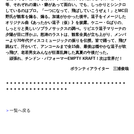
等、それぞれの違い・癖があって面白い。でも、しっかりとシンクロ
しているのはプロ。「一つになって、飛ばしていこうぜぇ！」とMC日
野氏が観客を煽る、煽る。加速がかかった後半。逗子をイメージした
オリジナル曲《あったかい逗子（仮）》を披露。ケニー・Gばりの、
しっとりと美しいソプラノサックスの調べ。リビエラ逗子マリーナの
夕陽が目に浮かぶ。怒涛のラストは、観客全員が立ち上がり、メンバ
ーより70年代ディスコミュージックの振りを伝授。皆で踊って、飛び
跳ねて、汗かいて、アンコールまで全15曲、最後は穏やかな逗子が吹
っ飛び、老若男女みんなが狂喜乱舞した真夏の午後だった。
頑張れ、チンドン・パフォーマーEMPTY KRAFT！次は世界だ！
ボランティアライター 三浦俊哉
＊＊＊＊＊＊＊＊＊＊＊＊＊＊＊＊＊＊＊＊＊＊＊＊＊＊＊＊＊＊＊
＊＊＊＊＊＊＊＊＊＊＊＊＊＊＊＊
＞
一覧へ戻る