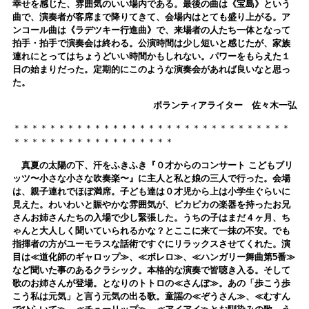
幸せを感じた、雰囲気のいい場内である。最後の曲は《宝島》という
曲で、演奏者が客席まで降りてきて、会場内はとても盛り上がる。ア
ンコール曲は《ラデツキー行進曲》で、来場者の人たち一体となって
拍手・拍手で演奏会は終わる。公演時間は少し短いと感じたが、家族
連れにとってはちょうどいい時間かもしれない。パワーをもらえた１
日の始まりだった。定期的にこのような演奏会があれば良いなと思っ
た。
ボランティアライター 佐々木一弘
＊＊＊＊＊＊＊＊＊＊＊＊＊＊＊＊＊＊＊＊＊＊＊＊＊＊＊＊＊＊＊
＊＊＊＊＊＊＊＊＊＊＊＊＊＊＊＊＊＊
真夏の太陽の下、汗をふきふき『０才からのコンサート こどもブリ
ッツ〜小さな小さな吹奏楽〜』に主人と私と娘の三人で行った。会場
は、親子連れでほぼ満席。
子ども達は０才児から上は小学生ぐらいに
見えた。わいわいと賑やかな雰囲気が、ピカピカの楽器を持ったお兄
さんお姉さんたちの入場で少し緊張した。
うちの子はまだ４ヶ月、ち
ゃんと大人しく聞いていられるかな？とここに来て一抹の不安。でも
指揮者の方がユーモラスな話術ですぐにリラックスさせてくれた。
演
目は≪道化師のギャロップ≫、≪ボレロ≫、≪ハンガリー舞曲第5番≫
など聞いた事のあるクラシック。本格的な演奏で皆聴き入る。そして
歌のお姉さんが登場。となりのトトロの≪さんぽ≫。あの「歩こう歩
こう私は元気」と言う元気の出る歌。童謡の≪ぞうさん≫、≪むすん