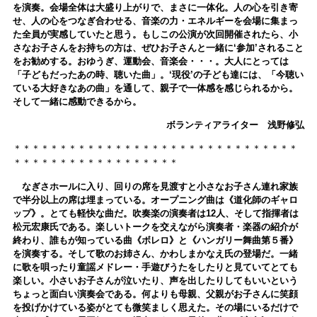
を演奏。会場全体は大盛り上がりで、まさに一体化。
人の心を引き寄
せ、人の心をつなぎ合わせる、音楽の力・エネルギーを会場に集まっ
た全員が実感していたと思う。
もしこの公演が次回開催されたら、小
さなお子さんをお持ちの方は、ぜひお子さんと一緒に‘参加’されること
をお勧めする。
おゆうぎ、運動会、音楽会・・・。
大人にとっては
「子どもだったあの時、聴いた曲」。‘現役’の子ども達には、「今聴い
ている大好きなあの曲」を通して、親子で一体感を感じられるから。
そして一緒に感動できるから。
ボランティアライター 浅野修弘
＊＊＊＊＊＊＊＊＊＊＊＊＊＊＊＊＊＊＊＊＊＊＊＊＊＊＊＊＊＊＊
＊＊＊＊＊＊＊＊＊＊＊＊＊＊＊＊＊＊
なぎさホールに入り、回りの席を見渡すと小さなお子さん連れ家族
で半分以上の席は埋まっている。オープニング曲は《道化師のギャロ
ップ》。とても軽快な曲だ。吹奏楽の演奏者は12人、そして指揮者は
松元宏康氏である。楽しいトークを交えながら演奏者・楽器の紹介が
終わり、誰もが知っている曲《ボレロ》と《ハンガリー舞曲第５番》
を演奏する。そして歌のお姉さん、かわしまかなえ氏の登場だ。一緒
に歌を唄ったり童謡メドレー・手遊びうたをしたりと見ていてとても
楽しい。小さいお子さんが泣いたり、声を出したりしてもいいという
ちょっと面白い演奏会である。何よりも母親、父親がお子さんに笑顔
を投げかけている姿がとても微笑ましく思えた。その場にいるだけで