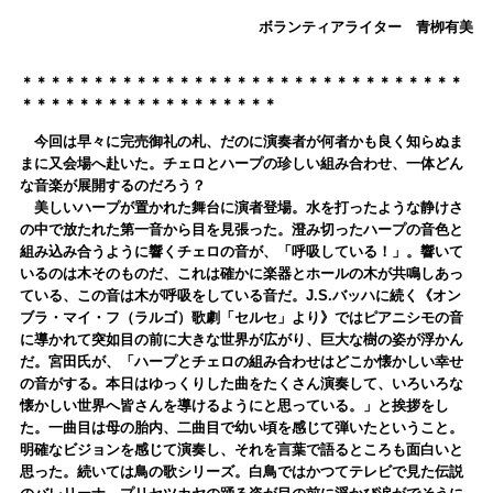
ボランティアライター 青栁有美
＊＊＊＊＊＊＊＊＊＊＊＊＊＊＊＊＊＊＊＊＊＊＊＊＊＊＊＊＊＊＊
＊＊＊＊＊＊＊＊＊＊＊＊＊＊＊＊＊＊
今回は早々に完売御礼の札、だのに演奏者が何者かも良く知らぬま
まに又会場へ赴いた。チェロとハープの珍しい組み合わせ、一体どん
な音楽が展開するのだろう？
美しいハープが置かれた舞台に演者登場。水を打ったような静けさ
の中で放たれた第一音から目を見張った。澄み切ったハープの音色と
組み込み合うように響くチェロの音が、「呼吸している！」。響いて
いるのは木そのものだ、これは確かに楽器とホールの木が共鳴しあっ
ている、この音は木が呼吸をしている音だ。J.S.バッハに続く《オン
ブラ・マイ・フ（ラルゴ）歌劇「セルセ」より》ではピアニシモの音
に導かれて突如目の前に大きな世界が広がり、巨大な樹の姿が浮かん
だ。宮田氏が、「ハープとチェロの組み合わせはどこか懐かしい幸せ
の音がする。本日はゆっくりした曲をたくさん演奏して、いろいろな
懐かしい世界へ皆さんを導けるようにと思っている。」と挨拶をし
た。一曲目は母の胎内、二曲目で幼い頃を感じて弾いたということ。
明確なビジョンを感じて演奏し、それを言葉で語るところも面白いと
思った。続いては鳥の歌シリーズ。白鳥ではかつてテレビで見た伝説