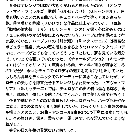
音楽はアレンジで印象が大きく変わると思わせたのが、《オンブ
ラ・マイ・フ（ラルゴ）歌劇「セルセ」より》（G.F.ヘンデル）。何
度も聴いたことのある曲だが、チェロとハープで弾くとまた違った
趣。落ち着いた静謐（せいひつ）な作品に仕上がっていた。《白鳥
「動物の謝肉祭」より》（C.サン＝サーンス）が深く心に沁みたのは
チェロの伸びやかな演奏によるものだろう。ハープの音も隅々まで行
き届いていた。ハープソロの《引き潮》（R.マクスウェル）は有名な
ポピュラー音楽。大人の恋を感じさせるようなロマンチックなメロデ
ィに、ハープがとても合っていてうっとりとした。夢を見ている気分
で、いつまでも聴いていたかった。《チャールダッシュ》（V.モンテ
ィ）はヴァイオリンでよく演奏される曲。テンポの速さが聴きどころ
の1つだが、今回はチェロでメロディの魅力を前面に押し出していた。
もちろん高度なテクニックでスピーディーに弾きこなしていたが、メ
ロディの美しさを際立たせるアレンジもまた良かった。《アヴェ・マ
リア》（G.カッチー二）では、チェロがこの曲の持つ聖なる輝き、高
潔さ、純粋さ、優しさを感じさせてくれた。何て美しい音楽だろう！
今まで聴いたことのない素晴らしいチェロだった。ハープも細やか
に支え、2つの楽器がうまく調和していた。ゆっくりとした曲調の作品
を揃えたとのこと。14曲＋アンコール2曲を1つ1つ丁寧に演奏してくれ
た。その静けさ、深さ、柔らかさ、優しさで、心が澄んでいくような
気がした。
春分の日の午後の贅沢なひと時だった。