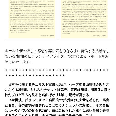
ホール主催の催しの感想や雰囲気をみなさまに発信する活動をし
ている“情報発信ボランティアライター”の方によるレポートをお
届けいたします
。
＊＊＊＊＊＊＊＊＊＊＊＊＊＊＊＊＊＊＊＊＊＊＊＊＊＊＊＊＊＊＊
＊＊＊＊＊＊＊＊＊＊＊＊＊＊＊＊＊＊
日本を代表するチェリスト宮田大氏が、ハープ奏者山崎祐介氏と共
におくる2時間。もちろんチケットは完売。客席は満員。開演前に渡さ
れたプログラムを見ると名曲ばかり14曲。期待が高まる。
14時開演。始まってすぐに宮田氏のずば抜けた力量を感じた。高音
と低音、音の強弱が途切れることなくナチュラルに変化し、その音色
はつややかでどの音も魅力的。曲にこめられた様々な思いを深く表現
するテクニックも見事。今まで聴いた中で最高のチェロだ。