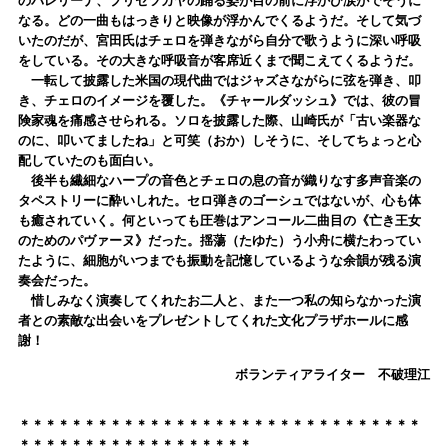
のバレリーナ、プリセツカヤの踊る姿が目の前に浮かび涙がでそうに
なる。どの一曲もはっきりと映像が浮かんでくるようだ。そして気づ
いたのだが、宮田氏はチェロを弾きながら自分で歌うように深い呼吸
をしている。その大きな呼吸音が客席近くまで聞こえてくるようだ。
一転して披露した米国の現代曲ではジャズさながらに弦を弾き、叩
き、チェロのイメージを覆した。《チャールダッシュ》では、彼の冒
険家魂を痛感させられる。ソロを披露した際、山崎氏が「古い楽器な
のに、叩いてましたね」と可笑（おか）しそうに、そしてちょっと心
配していたのも面白い。
後半も繊細なハープの音色とチェロの息の音が織りなす多声音楽の
タペストリーに酔いしれた。セロ弾きのゴーシュではないが、心も体
も癒されていく。何といっても圧巻はアンコール二曲目の《亡き王女
のためのパヴァーヌ》だった。揺蕩（たゆた）う小舟に横たわってい
たように、細胞がいつまでも振動を記憶しているような余韻が残る演
奏会だった。
惜しみなく演奏してくれたお二人と、また一つ私の知らなかった演
者との素敵な出会いをプレゼントしてくれた文化プラザホールに感
謝！
ボランティアライター 不破理江
＊＊＊＊＊＊＊＊＊＊＊＊＊＊＊＊＊＊＊＊＊＊＊＊＊＊＊＊＊＊＊
＊＊＊＊＊＊＊＊＊＊＊＊＊＊＊＊＊＊