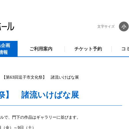
小
文字サイズ
民企画
ご利用案内
チケット予約
コ
情報
【第63回逗子市文化祭】 諸流いけばな展
化祭】 諸流いけばな展
ルで、門下の作品はギャラリーに並びます。
8日（金）～9日（土）