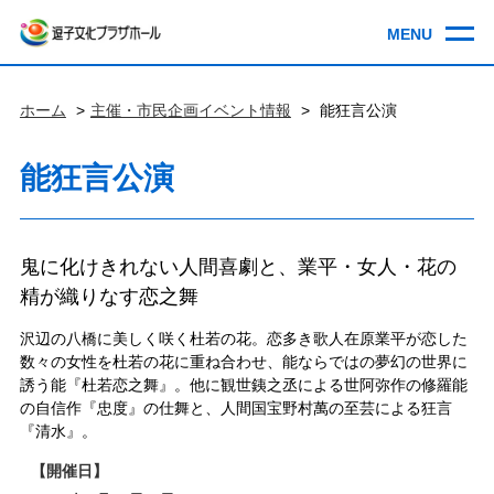
ホーム
主催・市民企画イベント情報
能狂言公演
能狂言公演
鬼に化けきれない人間喜劇と、業平・女人・花の
精が織りなす恋之舞
沢辺の八橋に美しく咲く杜若の花。恋多き歌人在原業平が恋した
数々の女性を杜若の花に重ね合わせ、能ならではの夢幻の世界に
誘う能『杜若恋之舞』。他に観世銕之丞による世阿弥作の修羅能
の自信作『忠度』の仕舞と、人間国宝野村萬の至芸による狂言
『清水』。
開催日