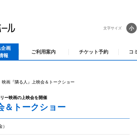
小
文字サイズ
民企画
ご利用案内
チケット予約
コ
情報
映画『隣る人』上映会＆トークショー
リー映画の上映会を開催
会＆トークショー
（金）