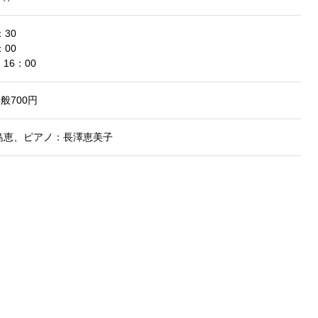
30
00
16：00
般700円
島恵、ピアノ：長澤恵美子