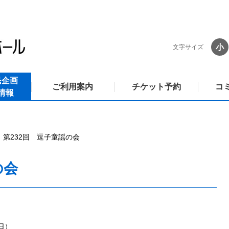
小
文字サイズ
民企画
ご利用案内
チケット予約
コ
情報
第232回 逗子童謡の会
の会
（日）