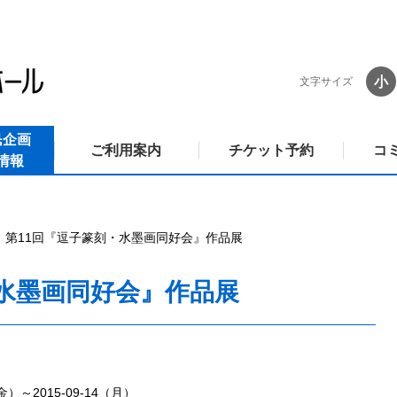
小
文字サイズ
民企画
ご利用案内
チケット予約
コ
情報
第11回『逗子篆刻・水墨画同好会』作品展
・水墨画同好会』作品展
（金）～2015-09-14（月）