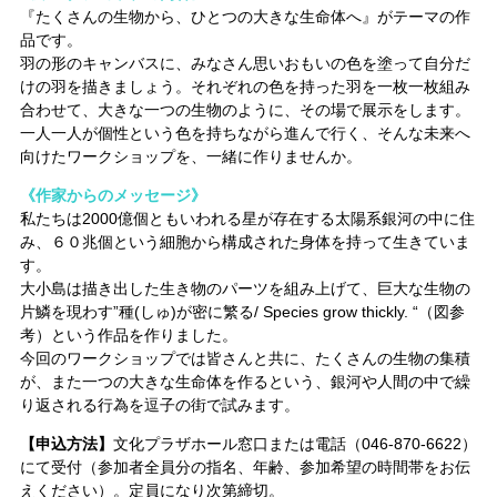
『たくさんの生物から、ひとつの大きな生命体へ』がテーマの作
品です。
羽の形のキャンバスに、みなさん思いおもいの色を塗って自分だ
けの羽を描きましょう。それぞれの色を持った羽を一枚一枚組み
合わせて、大きな一つの生物のように、その場で展示をします。
一人一人が個性という色を持ちながら進んで行く、そんな未来へ
向けたワークショップを、一緒に作りませんか。
《作家からのメッセージ》
私たちは2000億個ともいわれる星が存在する太陽系銀河の中に住
み、６０兆個という細胞から構成された身体を持って生きていま
す。
大小島は描き出した生き物のパーツを組み上げて、巨大な生物の
片鱗を現わす”種(しゅ)が密に繁る/ Species grow thickly. “（図参
考）という作品を作りました。
今回のワークショップでは皆さんと共に、たくさんの生物の集積
が、また一つの大きな生命体を作るという、銀河や人間の中で繰
り返される行為を逗子の街で試みます。
【申込方法】
文化プラザホール窓口または電話（046-870-6622）
にて受付（参加者全員分の指名、年齢、参加希望の時間帯をお伝
えください）。定員になり次第締切。