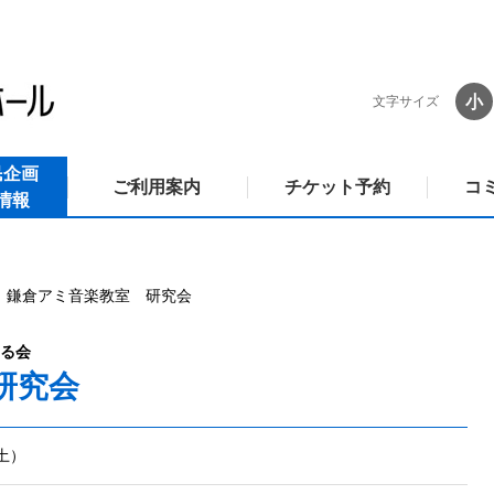
小
文字サイズ
民企画
ご利用案内
チケット予約
コ
情報
鎌倉アミ音楽教室 研究会
る会
研究会
（土）