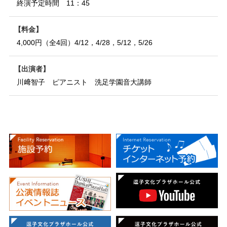
終演予定時間 11：45
料金
4,000円（全4回）4/12，4/28，5/12，5/26
出演者
川﨑智子 ピアニスト 洗足学園音大講師