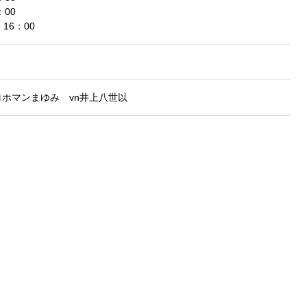
00
16：00
ロホマンまゆみ vn井上八世以