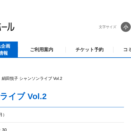
小
文字サイズ
民企画
ご利用案内
チケット予約
コ
情報
絹田悦子 シャンソンライブ Vol.2
イブ Vol.2
（月）
30