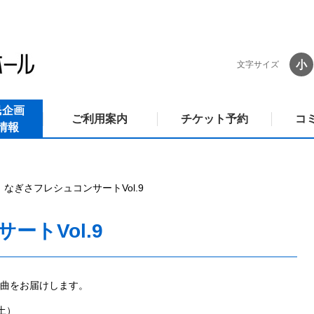
小
文字サイズ
民企画
ご利用案内
チケット予約
コ
情報
なぎさフレシュコンサートVol.9
ートVol.9
曲をお届けします。
（土）