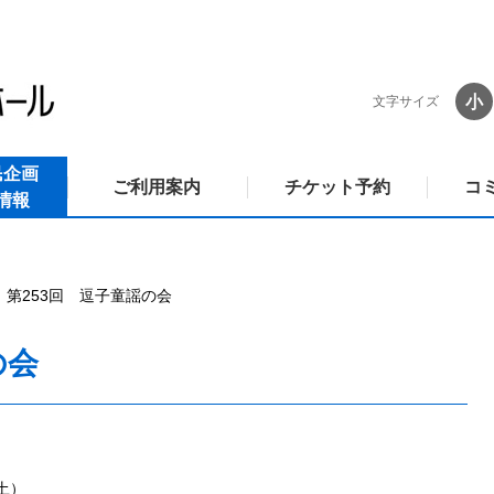
小
文字サイズ
民企画
ご利用案内
チケット予約
コ
情報
第253回 逗子童謡の会
の会
（土）