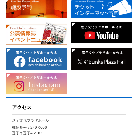
アクセス
逗子文化プラザホール
郵便番号：249‐0006
逗子市逗子4-2-10