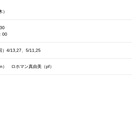
（木）
30
00
）4/13,27、5/11,25
n） ロホマン真由美（pf）