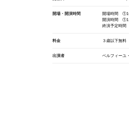
開場・開演時間
開場時間 ①10
開演時間 ①11
終演予定時間 ①
料金
３歳以下無料 
出演者
ベルフィーユ・