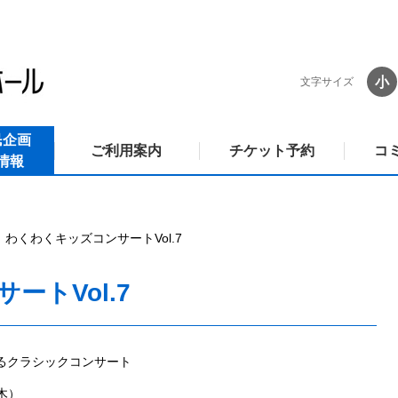
小
文字サイズ
民企画
ご利用案内
チケット予約
コ
情報
わくわくキッズコンサートVol.7
ートVol.7
るクラシックコンサート
（木）