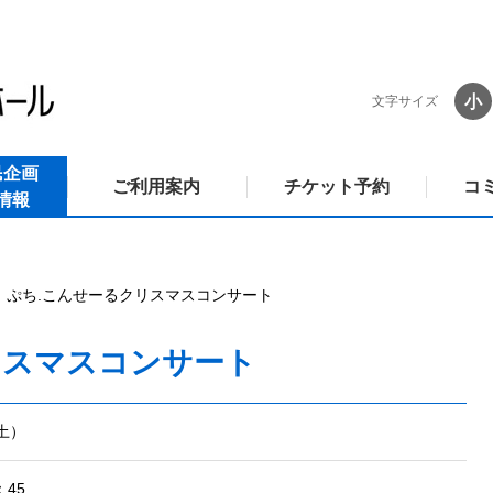
小
文字サイズ
民企画
ご利用案内
チケット予約
コ
情報
ぷち.こんせーるクリスマスコンサート
リスマスコンサート
（土）
45