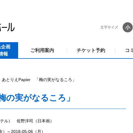
小
文字サイズ
民企画
ご利用案内
チケット予約
コ
情報
あとりえPapier 「梅の実がなるころ」
 「梅の実がなるころ」
テル） 佐野洋司（日本画）
（金）～2018-05-06（月）