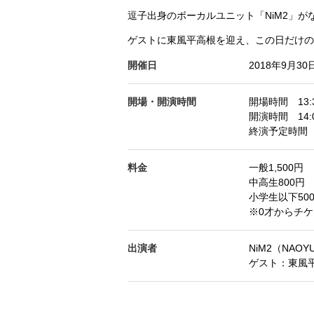
逗子出身のボーカルユニット「NiM2」
ゲストに東風平高根を迎え、この日だけの
開催日
2018年9月3
開場・開演時間
開場時間 13:
開演時間 14:
終演予定時間 1
料金
一般1,500円
中高生800円
小学生以下50
※0才からチ
出演者
NiM2（NAOY
ゲスト：東風