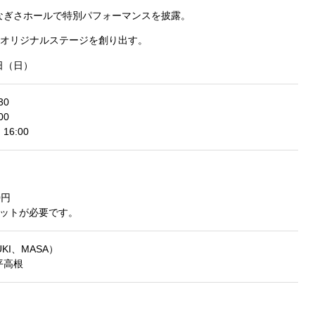
がなぎさホールで特別パフォーマンスを披露。
オリジナルステージを創り出す。
0日（日）
30
00
6:00
0円
ケットが必要です。
UKI、MASA）
平高根