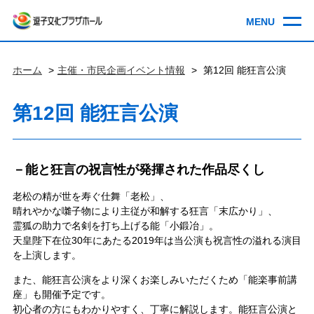
ホーム
主催・市民企画イベント情報
第12回 能狂言公演
第12回 能狂言公演
－能と狂言の祝言性が発揮された作品尽くし
老松の精が世を寿ぐ仕舞「老松」、
晴れやかな囃子物により主従が和解する狂言「末広かり」、
霊狐の助力で名剣を打ち上げる能「小鍛冶」。
天皇陛下在位30年にあたる2019年は当公演も祝言性の溢れる演目
を上演します。
また、能狂言公演をより深くお楽しみいただくため「能楽事前講
座」も開催予定です。
初心者の方にもわかりやすく、丁寧に解説します。能狂言公演と