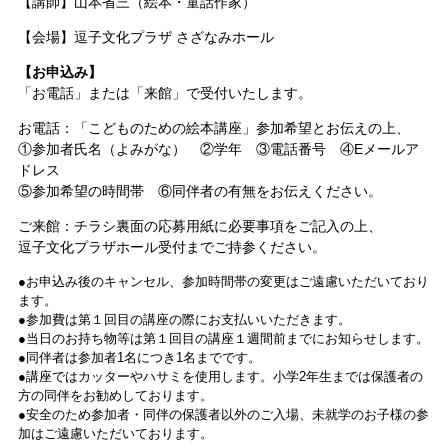
【講師】山本省三（絵本・童話作家）
【会場】逗子文化プラザ さざなみホール
【お申込み】
「お電話」または「来館」で受付いたします。
お電話：「こどものための絵本講座」参加希望とお伝えの上、
①参加者氏名（よみがな） ②学年 ③電話番号 ④Eメールア
ドレス
⑤参加希望の時間帯 ⑥同伴者の有無をお伝えください。
ご来館：チラシ裏面の応募用紙に必要事項をご記入の上、
逗子文化プラザホール受付までご持参ください。
●お申込み後のキャンセル、参加時間帯の変更はご遠慮いただいており
ます。
●参加費は第１回目の講座の際にお支払いいただきます。
●当日のお持ち物等は第１回目の講座１週間前までにお知らせします。
●同伴者は参加者1名につき1名までです。
●講座ではカッターやハサミを使用します。小学2年生までは保護者の
方の同伴をお勧めしております。
●安全のため参加者・同伴の保護者以外のご入場、未就学のお子様の参
加はご遠慮いただいております。