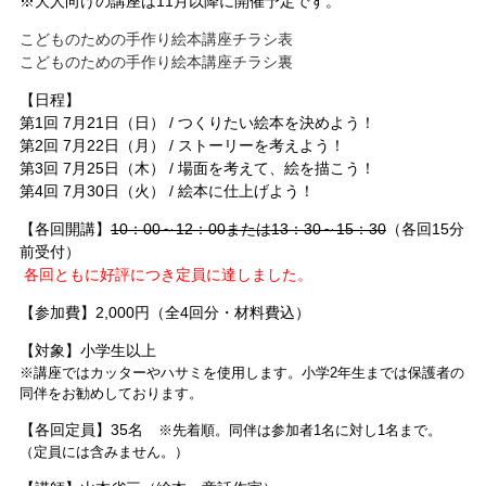
※大人向けの講座は11月以降に開催予定です。
こどものための手作り絵本講座チラシ表
こどものための手作り絵本講座チラシ裏
【日程】
第1回 7月21日（日） / つくりたい絵本を決めよう！
第2回 7月22日（月） / ストーリーを考えよう！
第3回 7月25日（木） / 場面を考えて、絵を描こう！
第4回 7月30日（火） / 絵本に仕上げよう！
【各回開講】
10：00～12：00または
13：30～15：30
（各回15分
前受付）
各回ともに
好評につき定員に達しました。
【参加費】2,000円（全4回分・材料費込）
【対象】小学生以上
※講座ではカッターやハサミを使用します。小学2年生までは保護者の
同伴をお勧めしております。
【各回定員】35名
※先着順。同伴は参加者1名に対し1名まで。
（定員には含みません。）