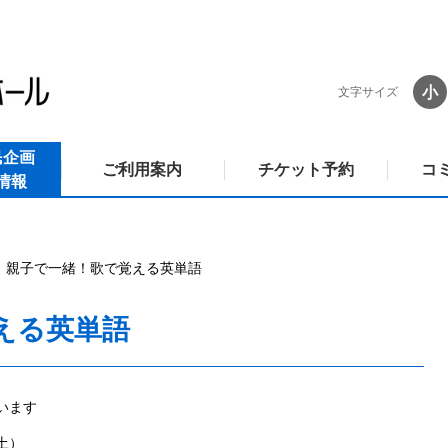
小
文字サイズ
民企画
ご利用案内
チケット予約
コ
情報
親子で一緒！歌で覚える英単語
える英単語
います
（土）