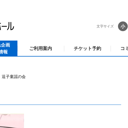
小
文字サイズ
民企画
ご利用案内
チケット予約
コ
情報
逗子童謡の会