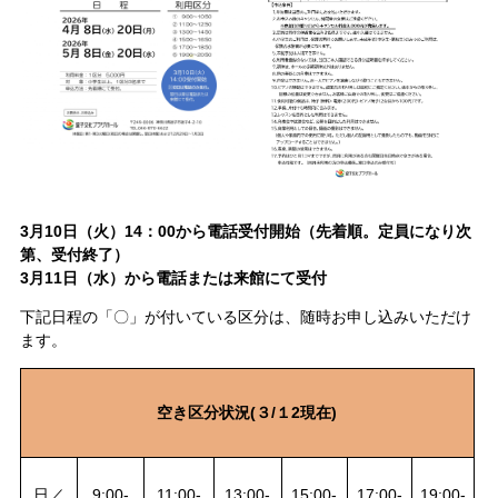
3月10日（火）14：00から電話
受付開始
（先
着順。定員になり次
第、受付終了）
3月11日（水）から電話または来館にて受付
下記日程の「〇」が付いている区分は、随時お申し込みいただけ
ます。
空き区分状況(３/１2現在)
日／
9:00-
11:00-
13:00-
15:00-
17:00-
19:00-