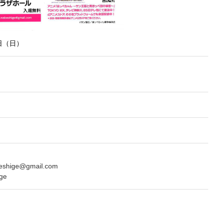
4日（日）
eshige@gmail.com
ge