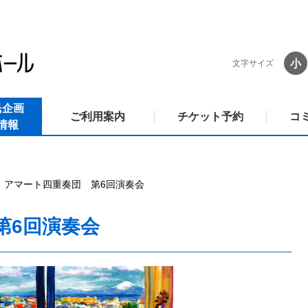
小
文字サイズ
民企画
ご利用案内
チケット予約
コ
情報
アマート四重奏団 第6回演奏会
第6回演奏会