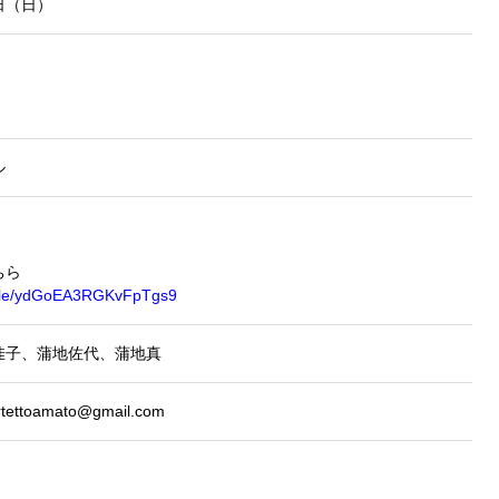
6日（日）
0
ル
ちら
s.gle/ydGoEA3RGKvFpTgs9
佳子、蒲地佐代、蒲地真
ttoamato@gmail.com