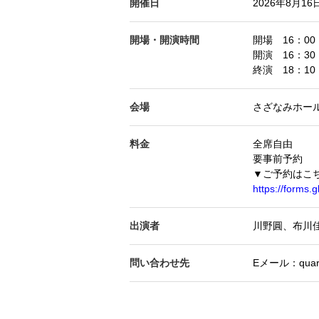
開催日
2026年8月1
開場・開演時間
開場 16：00
開演 16：3
終演 18：10
会場
さざなみホー
料金
全席自由
要事前予約
▼ご予約はこ
https://form
出演者
川野圓、布川
問い合わせ先
Eメール：quarte