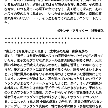
いる私が見上げた、夕暮れまではまだ間がある青い夏の空。その空は
なぜか、いつも見ている逗子の空ではなく、高く明るく澄んだ、あの
ハワイの空のように見えた。「いつかまたあの歌声を聴き、南国の雰
囲気を味わいたい・・・」そう思わせてくれた楽しいコンサートだっ
た。
ボランティアライター 浅野修弘
＊＊＊＊＊＊＊＊＊＊＊＊＊＊＊＊＊＊＊＊＊＊＊＊＊＊＊＊＊＊＊
＊＊＊＊＊＊＊＊＊＊＊＊＊＊＊＊＊＊＊＊
“富士には月見草がよく似合う（太宰治の短編 富嶽百景の一
節）”、“逗子には常夏の楽園ハワイの雰囲気が合いそうだな”と思って
いたら、逗子文化プラザなぎさホール全体の照明が明るく輝き、元大
関の小錦さんと千絵夫人があらわれた。相撲を引退して19年になるそ
うだ。漫才コンテストに出ても優勝するくらい、語りがうまい！あっ
という間に満員の客席をワイキキ海岸のような華やいだ雰囲気にして
しまう。ステージが始まると、私が思っていたゆったりしたハワイア
ンソングがまるでイノベーションしたように、ダイナミックな曲調が
心地良い。客席からは自然に手拍子でリズムがきざまれた。千絵さん
のソロのフラダンスは優雅、ステージ両サイドの千吉良優希さんと馬
場智子さんのフラダンスは切れ味がよく美しくサウンドにのってい
る。コニちゃん（元大関 小錦の愛称）の号礼で、満員の観客がスタン
ドアップし、フラダンス真髄の一端である手の動き（多様な意味を表