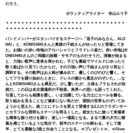
だろう。
ボランティアライター 寺山ルリ子
＊＊＊＊＊＊＊＊＊＊＊＊＊＊＊＊＊＊＊＊＊＊＊＊＊＊＊＊＊＊＊
＊＊＊＊＊＊＊＊＊＊＊＊＊＊＊＊＊＊＊＊
バンドメンバーがスタンバイするステージへ「逗子のみなさん、ALO
HA!」と、KONISHIKIさんと奥様の千絵さんがゆったりと登場してき
た。お揃いの赤い布地のアロハシャツとフラドレス姿だ。赤い布地はK
ONISHIKIさんのご両親の故郷・サモアのものだそうだ。演奏が始まる
と、力強い歌声に意表を突かれた。子ども番組でマイルドにゆったり
歌う姿ばかり見ていたからだ。その力強い声に千絵さんがさり気なく
調和する。その歌声はお人柄が滲み出て、優しくのびのびと響く。そ
してフラを踊り始めたときに、ドレスの裾から素足がのぞいた。…な
んとKONISHIKIさんも裸足だ。少し驚いたが、土俵もフラもそれが自
然だ。この日は名古屋場所の千秋楽。角界への思いも語ってくれた。
引退してからも相撲を愛し、いま活躍している力士にエールを贈る。
取り組みを見ることなど滅多にない私だが、国技の世界ものぞいてみ
ようかと思えた。曲ごとにドレスを変えて登場する2人のフラダンサー
とカラフルな照明もステージを明るくした。彼女たちに倣って来場者
も簡単な振り付けを踊り、楽しい一場面となる。まるで夏の夕方に潮
風を感じているような気分で、前半のステージが終わる。そして後
半、とても素敵な3曲と出会うこととなる。≪プレゼント≫、≪Slow