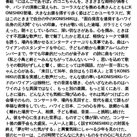
番組『にほんごであそぼ』のコニちゃんを。さまざまな期待が渦巻く
中、バンドの演奏に迎えられ、コーラスなどを務める奥さんとともにK
ONISHIKI登場。大きなお腹を揺すり歩く姿はどこかユーモラスだ。実
はこのときまで自分の中のKONISHIKIは、“面白発言を連発するハワイ
出身の元大関”ぐらいの印象。それが歌い出した途端、ガラリとくつが
えった。朗々としているのに、深い切なさがある。心を掴み、ときほ
ぐす不思議な歌声だ。歌で魅了したかと思えば、軽快なトークで爆笑
を誘う。場内を湧かせるエンターティナーぶりも見事である。曲はハ
ワイアンのスタンダードを中心に、子どもの歌から最新アルバムのナ
ンバーまで。中でも印象的だったのが金子みすゞの詩に曲をつけた
《私と小鳥と鈴と〜みんなちがってみんないい〜》。思いを込めて歌
うその歌詞がずしんと響く。彼にとっては外国語。だが一言一言にち
ゃんと心がある。「来日して36年、自分はもう日本人」と言うKONIS
HIKIの言葉を実感した歌声だった。そんな彼の率いるKONISHIKIバン
ドのハワイアンは独特だ。その音楽を聴き、心がいざなわれるのはハ
ワイのような異国ではなく、もっと別の楽園。もっと近くにあり、楽
しさに溢れ、どんな人でも気軽に飛び込める。それは気がつけばこの
会場そのもの。コンサート中、場内を見回すと、世代を超えて誰もが
幸福な表情をしていた。ハワイと日本、二つの心を持ち、故郷から遠
く離れた場所で一人、相撲、子ども番組、音楽……と挑戦し続けた
人。彼を中心に生まれた世界は、ものすごく懐が深いのだ。コンサー
ト後の握手会も大盛況。一人一人と親しく話すKONISHIKIとの対面を
終え「夢が叶った気がする」と興奮気味にしゃべる少年を見かけた。
彼のヒーローは、この2時間でどんなに大きいものをその心に与えたの