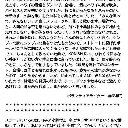
えます。ハワイの音楽とダンスで、会場に一気にハワイの風が吹き、
ハイビスカスが咲いたようでした。特に良かったなあと思ったのが、
金子みすゞの詩を歌にした≪私と小鳥と鈴と≫でした。「みんな違っ
て、みんないい」と言うメッセージを、優しく歌います。要約する
と、人間の私は空を飛べないけれど、飛べる小鳥は私のように地面を
走れはしない。私が体をゆすったって、きれいな音は出ないけれど、
きれいに鳴る鈴は、私のようにたくさんの歌はしらないと言う、シン
プルな詩にシンプルな曲をつけたものなので、ストレートに投げたボ
ールがこちらの胸に入ってくるような、そんな歌でした。子ども番組
でコニちゃんとして歌っていた曲で、KONISHIKIの、ひねくり回さな
い朴訥とした歌い方が本当に曲に合っていました。娘は、曲が終わる
ごとに、小さな手で拍手をしていました。1歳児を連れてのコンサー
ト、会場には子ども連れは多かったものの、赤ちゃん連れが少なかっ
たので、冷や汗をかきましたが、始まってしまえば、娘も聞きいって
いたので、開場から開演の間まで、シールブックや絵本などで遊んで
あげれば、また来られるし、また来たいと思いました。
ボランティアライター 赤羽早弓
＊＊＊＊＊＊＊＊＊＊＊＊＊＊＊＊＊＊＊＊＊＊＊＊＊＊＊＊＊＊＊
＊＊＊＊＊＊＊＊＊＊＊＊＊＊＊＊＊＊＊＊
ステージにいるのは、あの“小錦”だ。今は“KONISHIKI”という名で活
動しているが、私にとってはやはり“小錦”だ。でかい。とにかくでか