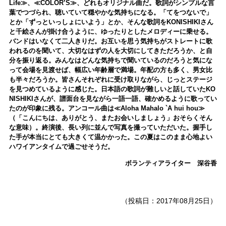
Life≫、≪COLOR’S≫、どれもオリジナル曲だ。歌詞がシンプルな言
葉でつづられ、聴いていて穏やかな気持ちになる。「てをつないで」
とか「ずっといっしょにいよう」とか、そんな歌詞をKONISHIKIさん
と千絵さんが掛け合うように、ゆったりとしたメロディーに乗せる。
バンドはいなくて二人きりだ。お互いを思う気持ちがストレートに歌
われるのを聞いて、大切なはずの人を大切にしてきただろうか、と自
分を振り返る。みんなはどんな気持ちで聞いているのだろうと気にな
って会場を見渡せば、幅広い年齢層で満場。年配の方も多く、男女比
も半々だろうか。皆さんそれぞれに受け取りながら、じっとステージ
を見つめているように感じた。日本語の歌詞が難しいと話していたKO
NISHIKIさんが、譜面台を見ながら一語一語、確かめるように歌ってい
たのが印象に残る。アンコール曲は≪Aloha Mahalo `A hui hou≫
（「こんにちは、ありがとう、またお会いしましょう」おそらくそん
な意味）。終演後、長い列に並んで写真を撮っていただいた。握手し
た手が本当にとても大きくて温かかった。この夏はこのまま心地よい
ハワイアンタイムで過ごせそうだ。
ボランティアライター 深谷香
（投稿日：2017年08月25日）