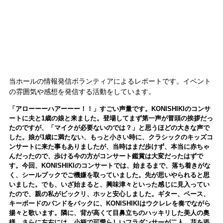
当ホールの情報発信ボランティアによるレポートです。イベント
の雰囲気や感想を発信する活動をしています。
「アローーーハアーーー！！」すごい声量です。KONISHIKIのコンサ
ートに夫と1歳の娘と来ました。登場してまず第一声が冒頭の挨拶だっ
たのですが、「マイクが必要ないのでは？」と思うほどの大きな声で
した。娘が1歳に満たない、もっと小さい時に、クラシックのキッズコ
ンサートに来た事もありましたが、当時はまだ歩けず、本当に赤ちゃ
んだったので、歩ける今の方がコンサート鑑賞は大変だったはずで
す。今回、KONISHIKIのコンサートでは、始まるまで、落ち着きがな
く、シールブックでご機嫌を取っていました。先が思いやられると思
いました。でも、いざ始まると、興味津々といった感じに見入ってい
たので、親の私がビックリ、ホッと安心しました。ギター、ベース、
キーボードのバンドをバックに、KONISHIKIはウクレレを奏でながら
揚々と歌います。隣に、背が高くて目鼻立ちのハッキリした美人の奥
様、さらに左右には、小柄で可愛らしいフラダンサーが二人、花を添