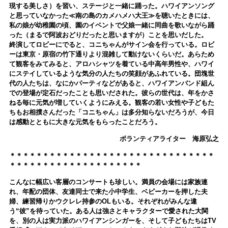
現する美しさ）を習い、ステージと一緒に踊った。ハワイアンソング
と思っていなかった≪南の島のカメハメハ大王≫を聴いたときには、
私の娘が幼稚園の頃、園のイベントで父娘一緒に同曲を歌いながら踊
った（まるで阿波おどりだったと思いますが）ことを思いだした。
終演してロビーにでると、コニちゃんがサイン会を行っている。ロビ
ーは東京・原宿の竹下通りより混雑して動けないくらいだ。あらため
て観客をみてみると、アロハシャツを着ている中高年男性や、ハワイ
にステイしているような気分の人たちの笑顔があふれている。団塊世
代の人たちは、なにかパーティなどがあると、ハワイアンバンド組ん
での登場が定石だったことも思いだされた。彼らの世代は、年をかさ
ねる毎に元気が増していくようにみえる。観客の若い女性や子どもた
ちもお相撲さんだった「コニちゃん」は多分知らないだろうが、今日
は感動とともに大きな元気をもらったことだろう。
ボランティアライター 海原弘之
＊＊＊＊＊＊＊＊＊＊＊＊＊＊＊＊＊＊＊＊＊＊＊＊＊＊＊＊＊＊＊
＊＊＊＊＊＊＊＊＊＊＊＊＊＊＊＊＊＊＊＊
こんなに幅広い客層のコンサートも珍しい。満員の会場には家族連
れ、年配の団体、友達同士で来た小中学生、ベビーカーを押した夫
婦、練習帰りかウクレレ持参のOLもいる。それぞれがみんな違
う“彼”を待っていた。ある人は強さとキャラクターで愛された大関
を、別の人は実力派のハワイアンシンガーを、そして子どもたちはTV