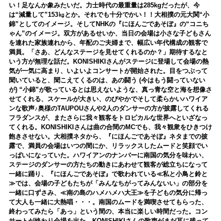
い！足なんか象みたいだ。力士時代の最重量は285kgだったが、今
は“減量して”153㎏とか。それでも十分でかい！！大相撲の元大関“小
錦”としてのイメージ。そしてNHKの『にほんごであそぼ』の“コニち
ゃん”のイメージ。双方があるせいか、当日の会場は小さな子どもさん
を連れた家族連れから、年配のご夫婦まで、幅広い年代構成の観客で
満員。「さあ、どんなステージを見せてくれるのか？」期待するなと
いう方が無理な話だ。KONISHIKIさんがステージに登場して会場の熱
気が一気に高まり、いよいよコンサートが開始された。目をつぶって
聞いていると、聞こえてくるのは、あの闘う (今はもう闘っていない
が) “小錦”が歌っているとは思えないような、真っ青な空と海を想像さ
せてくれる、スケールが大きい、のびやかでそして柔らかいハワイア
ンな歌声♪奥様のTAUPOUさんや2人のダンサーの方が披露してくれる
フラダンスが、またさらに我々観客をトロピカルな世界へといざなっ
てくれる。KONISHIKIさんは曲の合間のMCでも、我々観衆をひきつけ
飽きさせない。大相撲ネタから、『にほんごであそぼ』ネタまでの披
露で、満員の会場はいつの間にか、リラックスしたムードと笑顔でい
っぱいになっていた。ハワイアンのナンバーに南国の気分を味わい、
ステージのダンサーの方たちの動きにあわせて観客が総立ちになって
一緒に踊り、『にほんごであそぼ』で歌われている≪私と小鳥と鈴と
≫では、会場の子どもたちが「みんなちがってみんないい」の部分を
一緒に口ずさみ、≪南の島のハメハメハ大王≫を子どもの気分に帰っ
て大人も一緒に大熱唱・・・。南国のムードを満喫させてもらった、
終わってみたら「あっ」という間の、本当に楽しい時間だった。コン
サートが終わり会場を出た。KONISHIKIさんの歌声がまだ耳に残って