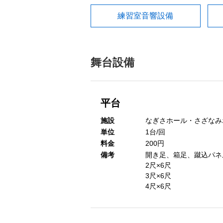
練習室音響設備
舞台設備
平台
施設
なぎさホール・さざなみ
単位
1台/回
料金
200円
備考
開き足、箱足、蹴込パネ
2尺×6尺
3尺×6尺
4尺×6尺