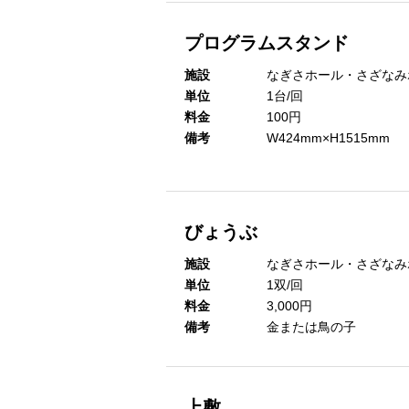
プログラムスタンド
施設
なぎさホール・さざなみ
単位
1台/回
料金
100円
備考
W424mm×H1515mm
びょうぶ
施設
なぎさホール・さざなみ
単位
1双/回
料金
3,000円
備考
金または鳥の子
上敷