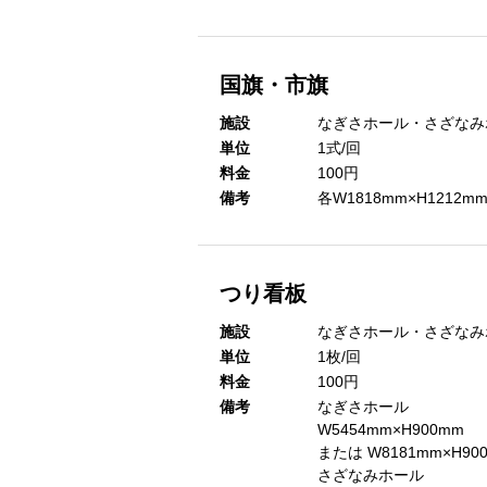
国旗・市旗
施設
なぎさホール・さざなみ
単位
1式/回
料金
100円
備考
各W1818mm×H1212m
つり看板
施設
なぎさホール・さざなみ
単位
1枚/回
料金
100円
備考
なぎさホール
W5454mm×H900mm
または W8181mm×H90
さざなみホール