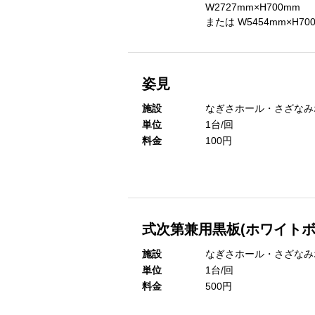
W2727mm×H700mm
または W5454mm×H70
姿見
施設
なぎさホール・さざなみ
単位
1台/回
料金
100円
式次第兼用黒板(ホワイトボ
施設
なぎさホール・さざなみ
単位
1台/回
料金
500円