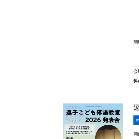
開
会
料
逗
開