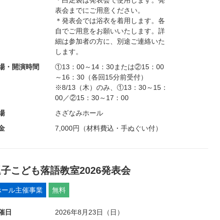
＊白足袋は発表会で使用します。発
表会までにご用意ください。
＊発表会では浴衣を着用します。各
自でご用意をお願いいたします。詳
細は参加者の方に、別途ご連絡いた
します。
場・開演時間
①13：00～14：30または②15：00
～16：30（各回15分前受付）
※8/13（木）のみ、①13：30～15：
00／②15：30～17：00
場
さざなみホール
金
7,000円（材料費込・手ぬぐい付）
子こども落語教室2026発表会
ホール主催事業
無料
催日
2026年8月23日（日）